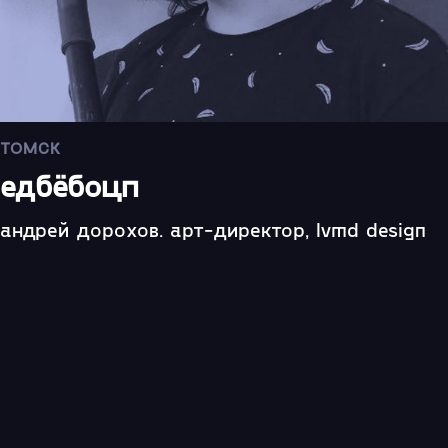
ТОМСК
едбёбоцп
андрей дорохов. арт-директор, lvmd design