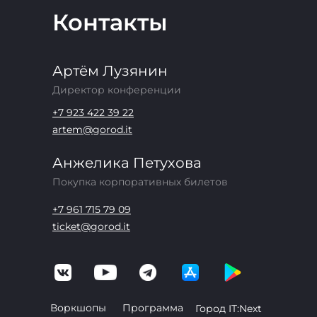
Контакты
Артём Лузянин
Директор конференции
+7 923 422 39 22
artem@gorod.it
Анжелика Петухова
Покупка корпоративных билетов
+7 961 715 79 09
ticket@gorod.it
Воркшопы
Программа
Город IT:Next