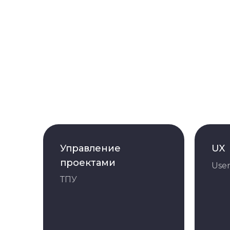
Управление
UX
проектами
User
ТПУ